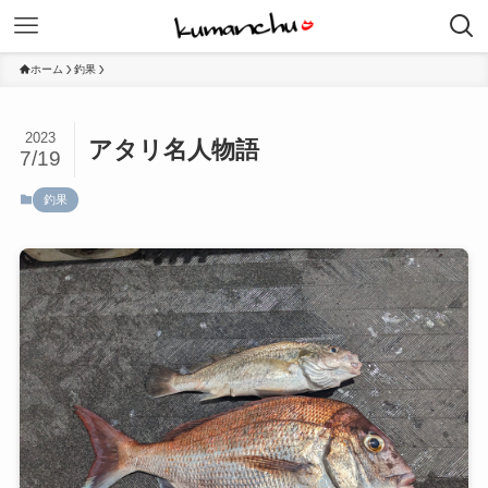
ホーム
釣果
2023
アタリ名人物語
7/19
釣果