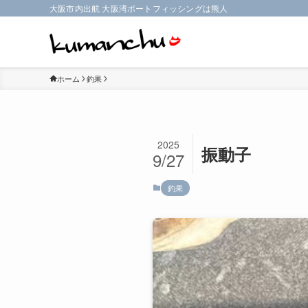
大阪市内出航 大阪湾ボートフィッシングは熊人
ホーム
釣果
2025
振動子
9/27
釣果