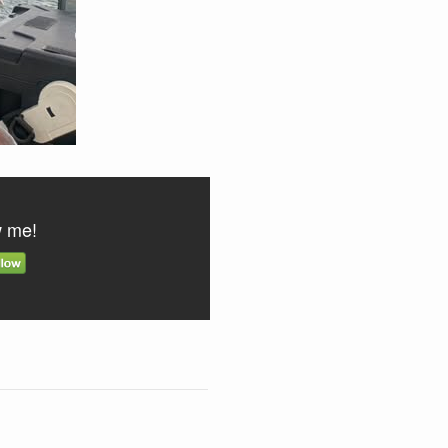
w me!