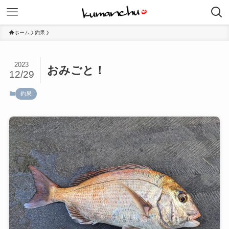
ホーム
釣果
2023
おみごと！
12/29
釣果