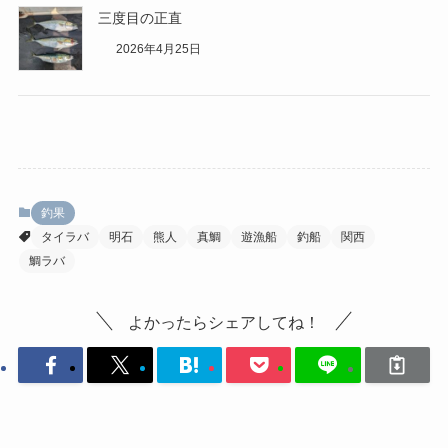
三度目の正直
2026年4月25日
釣果
タイラバ
明石
熊人
真鯛
遊漁船
釣船
関西
鯛ラバ
よかったらシェアしてね！