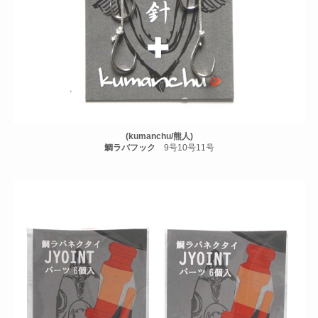
(kumanchu/熊人)
鯛ラバフック
9号10号11号