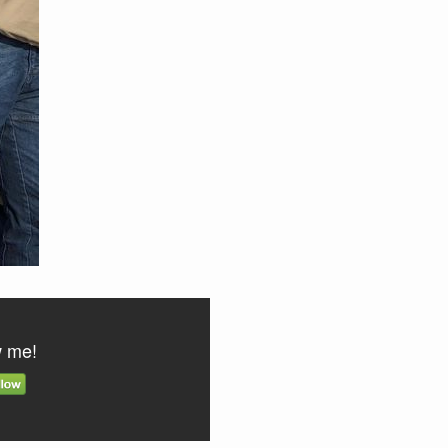
w me!