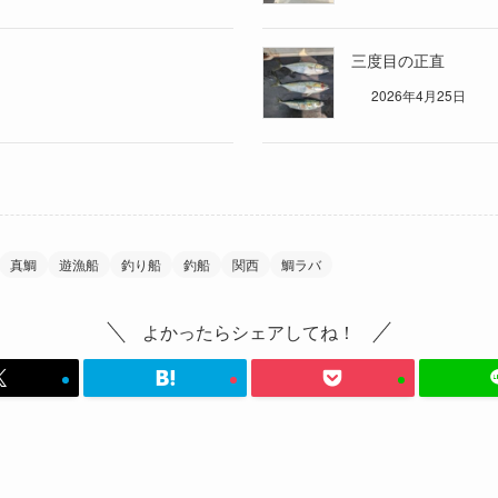
三度目の正直
2026年4月25日
真鯛
遊漁船
釣り船
釣船
関西
鯛ラバ
よかったらシェアしてね！