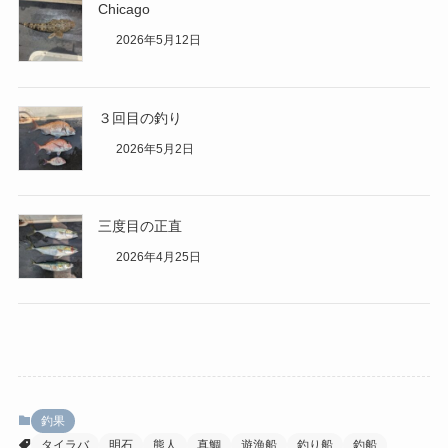
Chicago
2026年5月12日
３回目の釣り
2026年5月2日
三度目の正直
2026年4月25日
釣果
タイラバ
明石
熊人
真鯛
遊漁船
釣り船
釣船