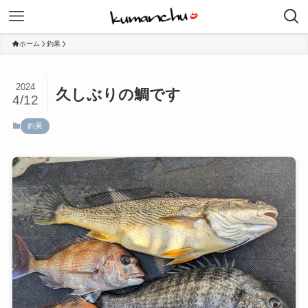
ホーム
釣果
2024
久しぶりの鯛です
4/12
釣果