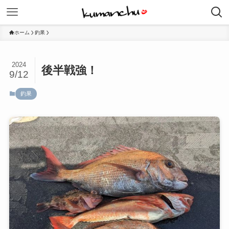
ホーム
釣果
2024
後半戦強！
9/12
釣果