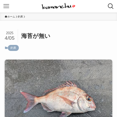
ホーム
釣果
2025
海苔が無い
4/05
釣果