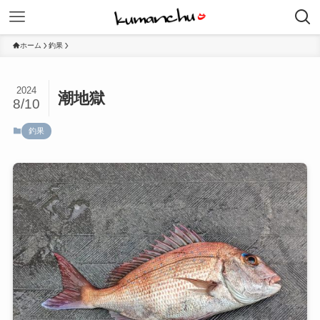
ホーム
釣果
2024
潮地獄
8/10
釣果