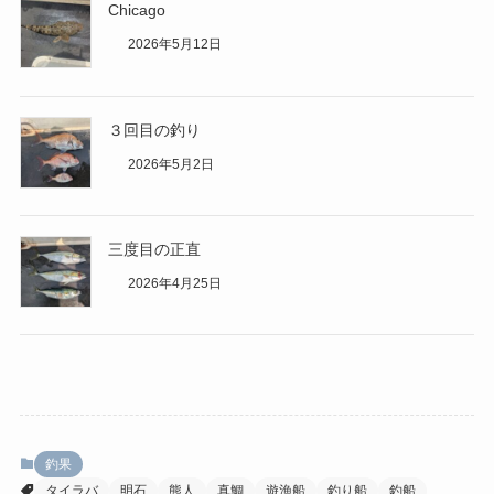
Chicago
2026年5月12日
３回目の釣り
2026年5月2日
三度目の正直
2026年4月25日
釣果
タイラバ
明石
熊人
真鯛
遊漁船
釣り船
釣船