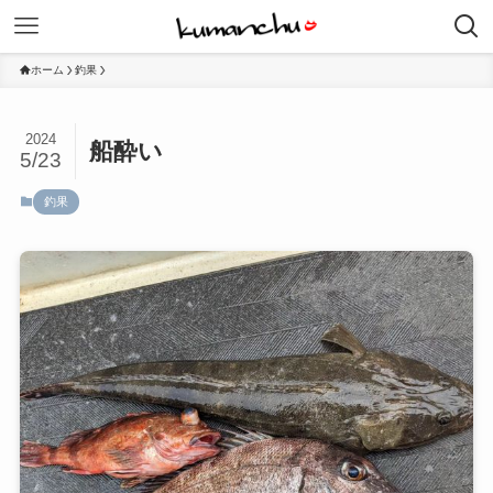
ホーム
釣果
2024
船酔い
5/23
釣果