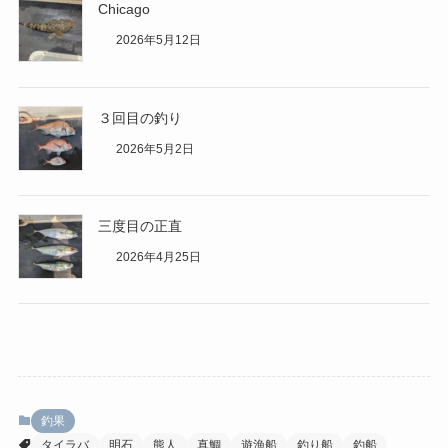
Chicago
2026年5月12日
３回目の釣り
2026年5月2日
三度目の正直
2026年4月25日
釣果
タイラバ
明石
熊人
真鯛
遊漁船
釣り船
釣船