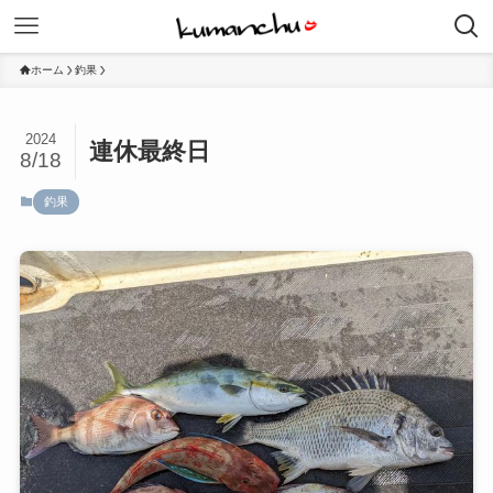
ホーム
釣果
2024
連休最終日
8/18
釣果