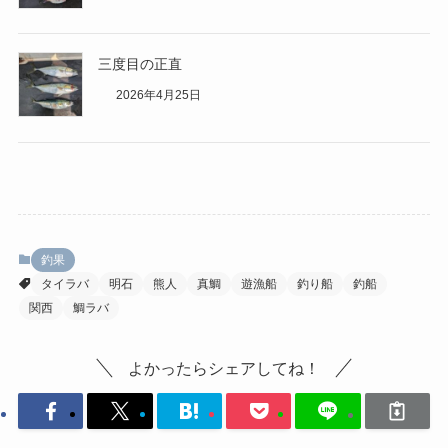
三度目の正直
2026年4月25日
釣果
タイラバ
明石
熊人
真鯛
遊漁船
釣り船
釣船
関西
鯛ラバ
よかったらシェアしてね！