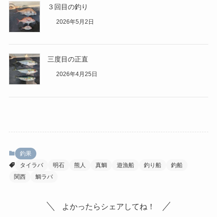
３回目の釣り
2026年5月2日
三度目の正直
2026年4月25日
釣果
タイラバ
明石
熊人
真鯛
遊漁船
釣り船
釣船
関西
鯛ラバ
よかったらシェアしてね！