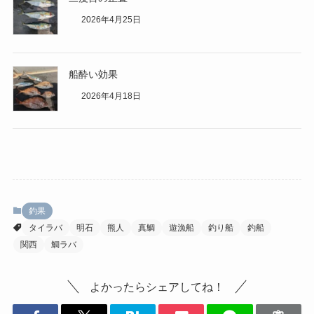
2026年4月25日
船酔い効果
2026年4月18日
釣果
タイラバ
明石
熊人
真鯛
遊漁船
釣り船
釣船
関西
鯛ラバ
よかったらシェアしてね！