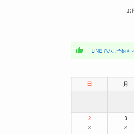
お
LINEでのご予約も
日
月
2
3
×
×