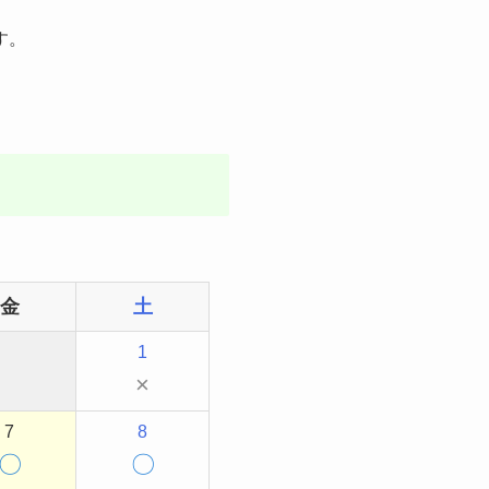
す。
金
土
1
×
7
8
〇
〇