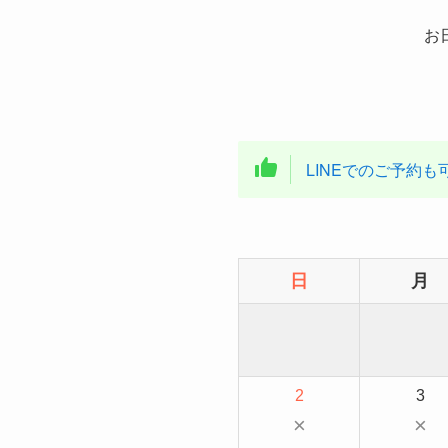
お
LINEでのご予約も
日
月
2
3
×
×