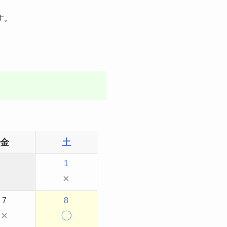
す。
金
土
1
×
7
8
×
〇