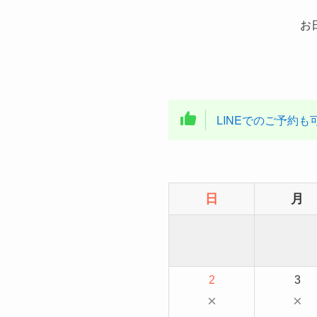
お
LINEでのご予約も
日
月
2
3
×
×