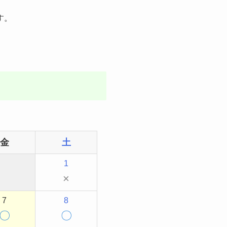
す。
金
土
1
×
7
8
〇
〇