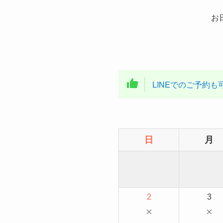
お
LINEでのご予約も
日
月
2
3
×
×