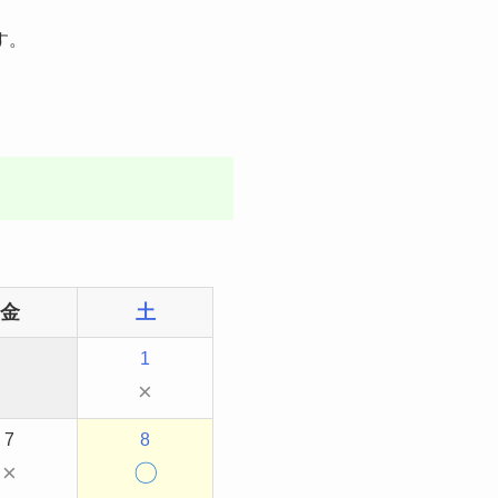
す。
金
土
1
×
7
8
×
〇