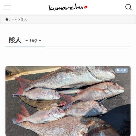
ホーム
熊人
熊人
– tag –
釣果