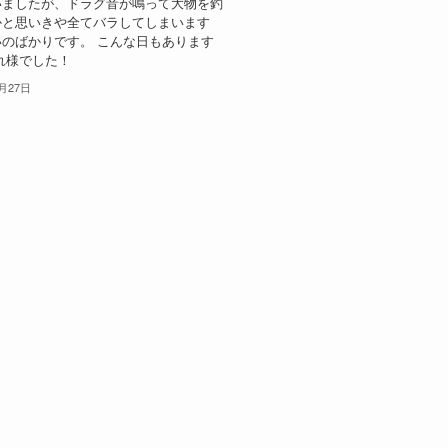
いましたが、ドラグ音が鳴って大物を釣
かと思いきや全てバラしてしまいます
のばかりです。 こんな日もあります
れ様でした！
1月27日