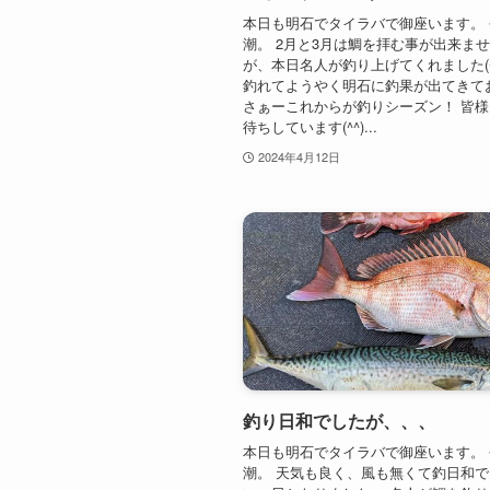
本日も明石でタイラバで御座います。
潮。 2月と3月は鯛を拝む事が出来ま
が、本日名人が釣り上げてくれました(^
釣れてようやく明石に釣果が出てきて
さぁーこれからが釣りシーズン！ 皆
待ちしています(^^)...
2024年4月12日
釣り日和でしたが、、、
本日も明石でタイラバで御座います。
潮。 天気も良く、風も無くて釣日和