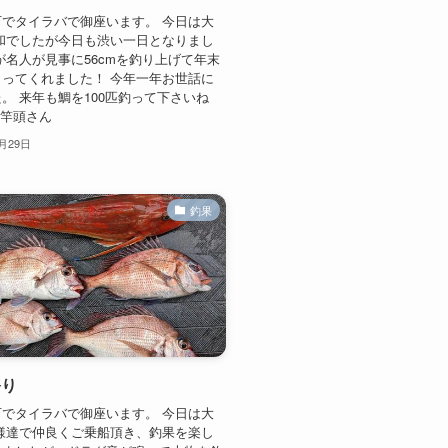
でタイラバで御座います。 今日は大
和でしたが今日も渋い一日となりまし
が名人が見事に56cmを釣り上げて年末
ってくれました！ 今年一年お世話に
。 来年も鯛を100匹釣って下さいね
日の竿頭さん
2月29日
釣果
祭り
でタイラバで御座います。 今日は大
様達で仲良くご乗船頂き、釣果を楽し