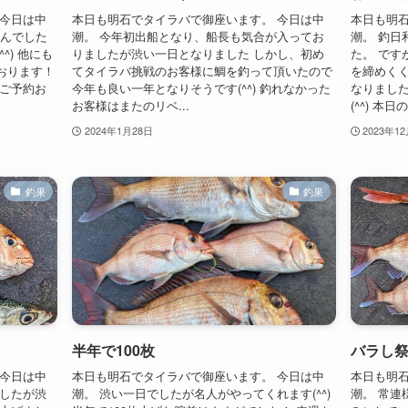
 今日は中
本日も明石でタイラバで御座います。 今日は中
本日も明石
せんでした
潮。 今年初出船となり、船長も気合が入ってお
潮。 釣日
^) 他にも
りましたが渋い一日となりました しかし、初め
た。 です
おります！
てタイラバ挑戦のお客様に鯛を釣って頂いたので
を締めくく
様ご予約お
今年も良い一年となりそうです(^^) 釣れなかった
なりました
お客様はまたのリベ...
(^^) 本
2024年1月28日
2023年1
釣果
釣果
半年で100枚
バラし
 今日は中
本日も明石でタイラバで御座います。 今日は中
本日も明石
でしたが渋
潮。 渋い一日でしたが名人がやってくれます(^^)
潮。 常連