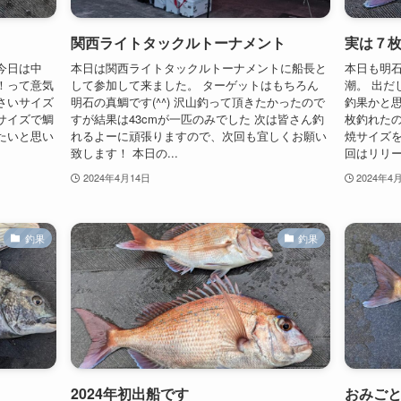
関西ライトタックルトーナメント
実は７
今日は中
本日は関西ライトタックルトーナメントに船長と
本日も明石
！って意気
して参加して来ました。 ターゲットはもちろん
潮。 出だ
さいサイズ
明石の真鯛です(^^) 沢山釣って頂きたかったので
釣果かと思
サイズで鯛
すが結果は43cmが一匹のみでした 次は皆さん釣
枚釣れたの
たいと思い
れるよーに頑張りますので、次回も宜しくお願い
焼サイズを
致します！ 本日の...
回はリリー
2024年4月14日
2024年4
釣果
釣果
2024年初出船です
おみご