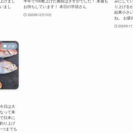
り上げまし
半年で100枚上げた腕前はさすがでした！ 来週も
みにして
座いまし
お待ちしています！ 本日の竿頭さん
り上げる
結果小さい
2023年12月10日
ね。 お疲
2023年1
釣果
 今日は大
になって来
ンで日本に
を釣り上げ
 いつまでも