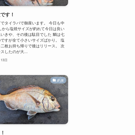
枚です！
でタイラバで御座います。 今日も中
しから塩焼サイズが釣れて今日は良い
いきや、その後は駄目でした 鯛は七
ですが全て小さいサイズばかり。 塩
二枚お持ち帰りで後はリリース。 次
スしたのが大...
月13日
釣果
と！