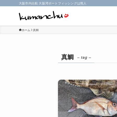
大阪市内出航 大阪湾ボートフィッシングは熊人
ホーム
真鯛
真鯛
– tag –