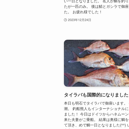
い一日となりました。 名人が鯛を釣
たが一匹のみ。 後は鯖とガシラで御
た。 お疲れ様でした！
2023年12月24日
タイラバも国際的になりました
本日も明石でタイラバで御座います。
潮。 釣船熊人もインターナショナル
ました！ 今日はドイツからハネムー
来た夫妻がご乗船。 結果は奥様に鯛
て頂き、めで鯛一日となりました(^^)