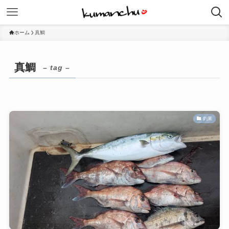
ホーム
真鯛
真鯛
– tag –
釣果