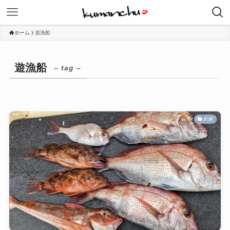
ホーム
遊漁船
遊漁船
– tag –
釣果