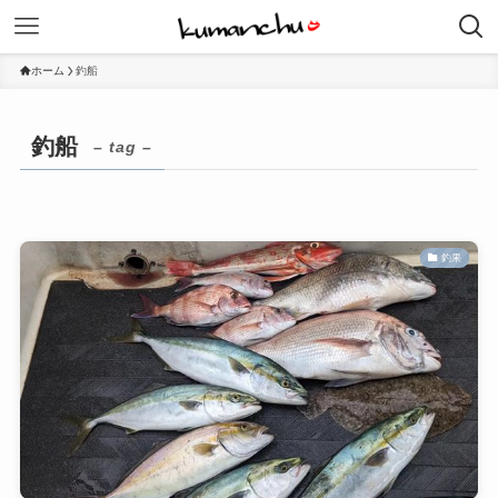
ホーム
釣船
釣船
– tag –
釣果