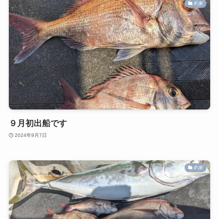
釣果
９月初出船です
2024年9月7日
釣果