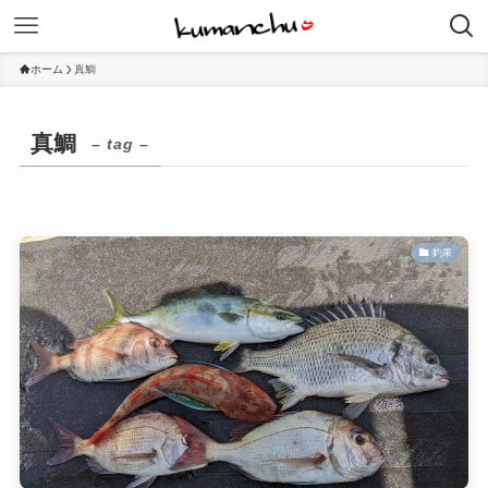
ホーム
真鯛
真鯛
– tag –
釣果