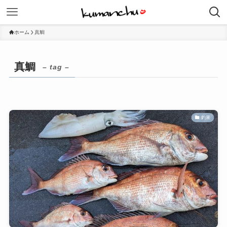
ホーム
真鯛
真鯛
– tag –
釣果