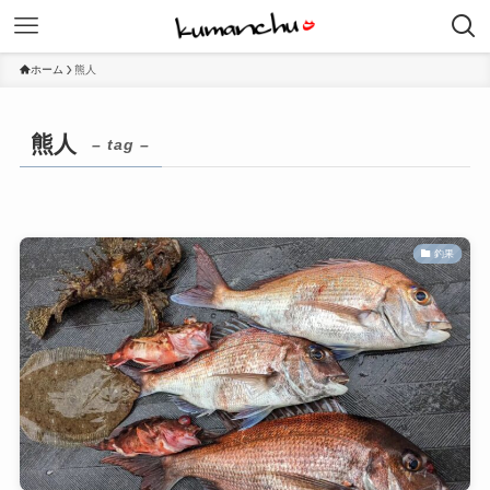
ホーム
熊人
熊人
– tag –
釣果