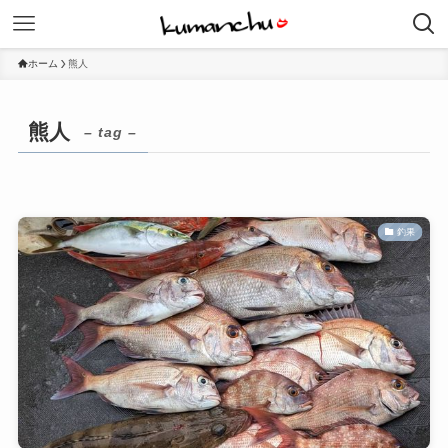
ホーム
熊人
熊人
– tag –
釣果