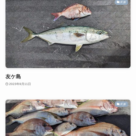
釣果
友ケ島
2023年9月11日
釣果